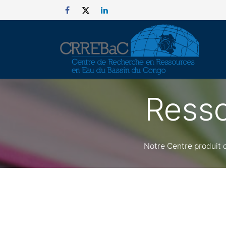
Se rendre au contenu
Resso
Notre Centre produit d