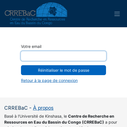
Se rendre au contenu
Votre email
Réinitialiser le mot de passe
Retour à la page de connexion
CRREBaC
-
À propos
Basé à l'Université de Kinshasa, le
Centre de Recherche en
Ressources en Eau du Bassin du Congo (CRREBaC)
a pour