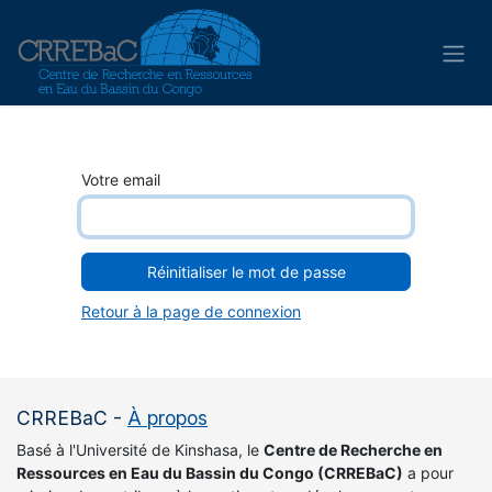
Se rendre au contenu
Votre email
Réinitialiser le mot de passe
Retour à la page de connexion
CRREBaC
-
À propos
Basé à l'Université de Kinshasa, le
Centre de Recherche en
Ressources en Eau du Bassin du Congo (CRREBaC)
a pour