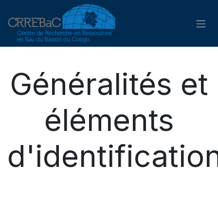
Se rendre au contenu
Généralités et
éléments
d'identificatio