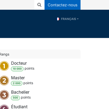
Contactez-nous
FRANÇAIS
és
Programs
ERE
Ressources
Rangs
Docteur
point
s
10 000
Master
point
s
2 000
Bachelier
point
s
500
Étudiant