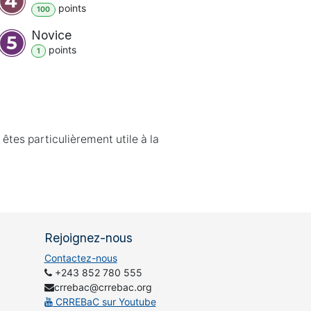
point
s
100
Novice
point
s
1
êtes particulièrement utile à la
Rejoignez-nous
Contactez-nous
+243 852 780 555
crrebac@crrebac.org
CRREBaC sur Youtube