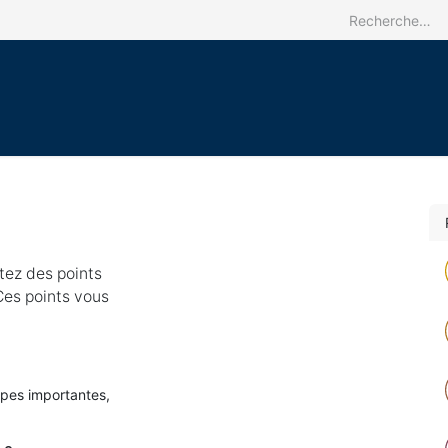
Accueil
Le CRREBaC
Nos activit
ez des points
Ces points vous
apes importantes,