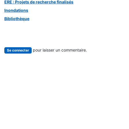
ERE : Projets de recherche finalisés
Inondations
Bibliothèque
pour laisser un commentaire.
Se connecter
Lire suivant
Conférence annuelle
CBSI à Brazzaville