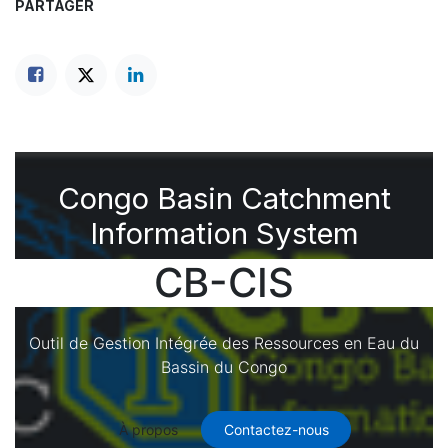
PARTAGER
Congo Basin Catchment
Information System
CB-CIS
Outil de Gestion Intégrée des Ressources en Eau du
Bassin du Congo
À propos
Contactez-nous