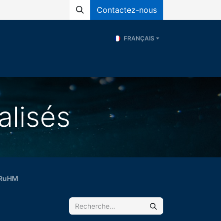
Contactez-nous
FRANÇAIS
és
Programs
ERE
Ressources
alisés
 CRuHM