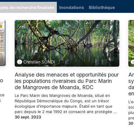
ojets de recherche finalisés
Inondations
Bibliothèque
Christian SONDI
Analyse des menaces et opportunités pour
An
bo
les populations riveraines du Parc Marin
sy
de Mangroves de Moanda, RDC
da
en
rce
Le Parc Marin des Mangroves de Moanda, situé en
s
République Démocratique du Congo, est un trésor
L'
écologique d'importance majeure. Établi en tant que
so
parc depuis le 2 mai 1992 et consacré aire protégée ...
pl
30 sept. 2023
pr
30