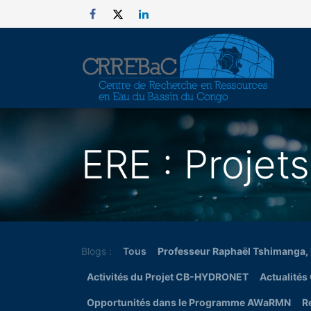
Se rendre au contenu
ERE : Projet
Blogs :
Tous
Professeur Raphaël Tshimanga,
Activités du Projet CB-HYDRONET
Actualités
Opportunités dans le Programme AWaRMN
R