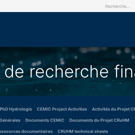
Accueil
Le CRREBaC
Nos activit
s de recherche fin
 PhD Hydrologie
CEMiC Project Activities
Activités du Projet
 Générales
Documents CEMiC
Documents du Projet CRuHM
essources documentaires
CRUHM technical sheets