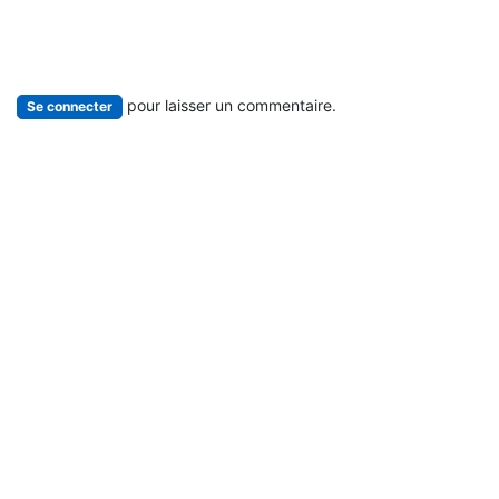
pour laisser un commentaire.
Se connecter
Lire suivant
Tout commence avec
l'eau !
De Raïssa Malu, consultante
internationale en éducation