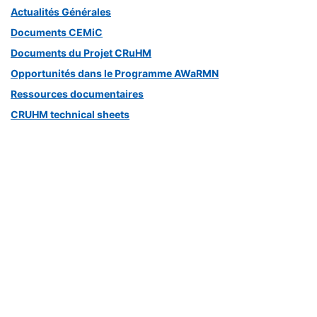
Actualités Générales
Documents CEMiC
Documents du Projet CRuHM
Opportunités dans le Programme AWaRMN
Ressources documentaires
CRUHM technical sheets
CB-Hydronet technical sheets
ERE
ERE : Projets de recherche finalisés
Inondations
Bibliothèque
pour laisser un commentaire.
Se connecter