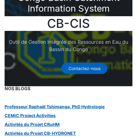
Information System
CB-CIS
Outil de Gestion Intégrée des Ressources en Eau du
Bassin du Congo
À propos
Contactez-nous
NOS BLOGS
Professeur Raphaël Tshimanga, PhD Hydrologie
CEMiC Project Activities
Activités du Projet CRuHM
Activités du Projet CB-HYDRONET