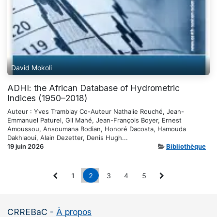
David Mokoli
ADHI: the African Database of Hydrometric
Indices (1950–2018)
Auteur : Yves Tramblay Co-Auteur Nathalie Rouché, Jean-
Emmanuel Paturel, Gil Mahé, Jean-François Boyer, Ernest
Amoussou, Ansoumana Bodian, Honoré Dacosta, Hamouda
Dakhlaoui, Alain Dezetter, Denis Hugh...
19 juin 2026
Bibliothèque
1
2
3
4
5
CRREBaC
-
À propos