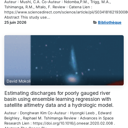
Auteur : Mushi, C.A. Co-Auteur : Ndomba,P.M., Trigg, M.A.,
Tshimanga, R.M., Mtalo, F. Review : Catena Lien :
https://www.sciencedirect.com/science/article/pii/S0341816219300
Abstract This study use...
25 juin 2026
Bibliothèque
David Mokoli
Estimating discharges for poorly gauged river
basin using ensemble learning regression with
satellite altimetry data and a hydrologic model.
Auteur : Donghwan Kim Co-Auteur : Hyongki Leeb , Edward
Beighley , Raphael M. Tshimanga Review : Advances in Space
Research Lien : https://doi.org/10.1016/j.oneear.2020.02.008 .