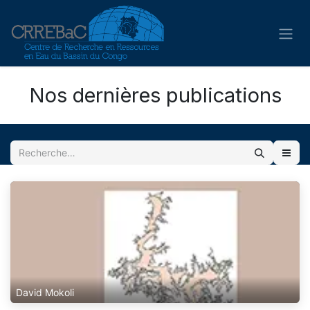
Se rendre au contenu
Nos dernières publications
David Mokoli