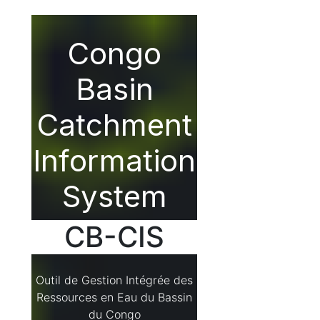
Congo
Basin
Catchment
Information
System
CB-CIS
Outil de Gestion Intégrée des
Ressources en Eau du Bassin
du Congo