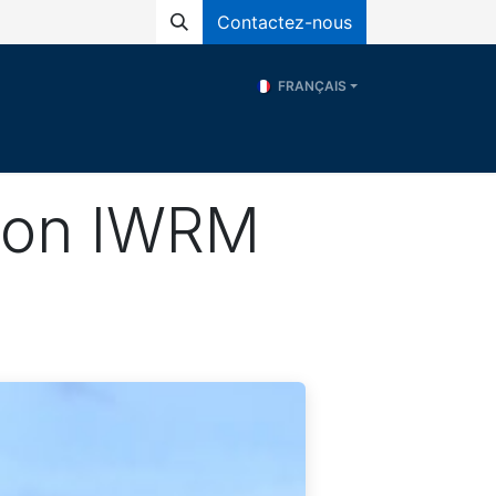
Contactez-nous
FRANÇAIS
és
Programs
ERE
Ressources
s on IWRM