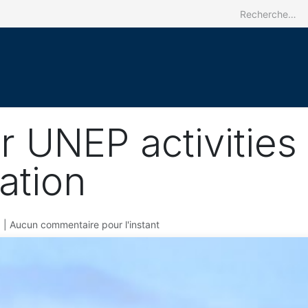
Accueil
Le CRREBaC
Nos activit
r UNEP activitie
ation
| Aucun commentaire pour l'instant