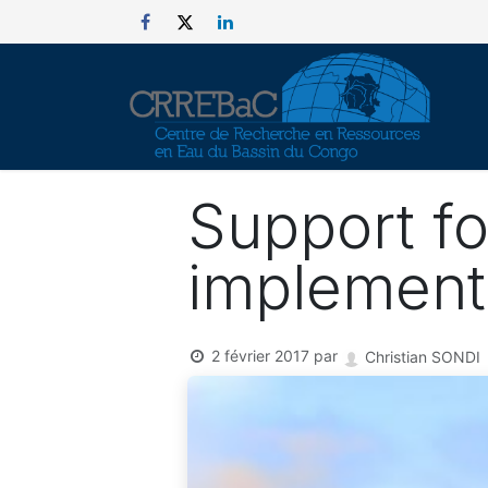
Se rendre au contenu
Support fo
implement
2 février 2017
par
Christian SONDI