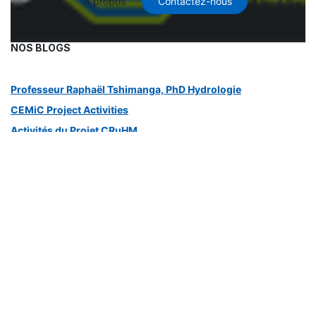
À propos
Contactez-nous
NOS BLOGS
Professeur Raphaël Tshimanga, PhD Hydrologie
CEMiC Project Activities
Activités du Projet CRuHM
Activités du Projet CB-HYDRONET
Actualités Générales
Documents CEMiC
Documents du Projet CRuHM
Opportunités dans le Programme AWaRMN
Ressources documentaires
CRUHM technical sheets
CB-Hydronet technical sheets
ERE