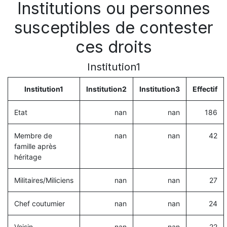
Institutions ou personnes
susceptibles de contester
ces droits
Institution1
Institution1
Institution2
Institution3
Effectif
Etat
nan
nan
186
Membre de
nan
nan
42
famille après
héritage
Militaires/Miliciens
nan
nan
27
Chef coutumier
nan
nan
24
Voisin
nan
nan
22