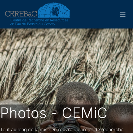
Skip to Content
Photos - CEMiC
Tout au long de la mise en œuvre du projet de recherche